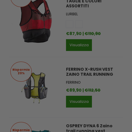
TAGLIE E COLORI
ASSORTITI
LURBEL
€87,90 |
€110,90
Visualizza
FERRINO X-RUSH VEST
Risparmia
20%
ZAINO TRAIL RUNNING
FERRINO
€89,90 |
€112,50
Visualizza
OSPREY DYNA 6 Zaino
Risparmia
trail running vest