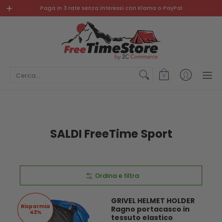
PROMO
NUOVI ARRIVI
ABBIGLIAMENTO E SCARPE
SP
Paga in 3 rate senza interessi con Klarna o PayPal
Cerca...
0
SALDI FreeTime Sport
Ordina e filtra
GRIVEL HELMET HOLDER
Risparmia
Ragno portacasco in
43%
tessuto elastico