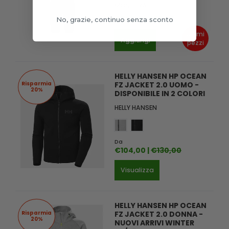
MONTURA
€79,00 |
€99,00
No, grazie, continuo senza sconto
Ultimi
Aggiungi
pezzi
HELLY HANSEN HP OCEAN
Risparmia
FZ JACKET 2.0 UOMO -
20%
DISPONIBILE IN 2 COLORI
HELLY HANSEN
Da
€104,00 |
€130,00
Visualizza
HELLY HANSEN HP OCEAN
Risparmia
FZ JACKET 2.0 DONNA -
20%
NUOVI ARRIVI WINTER