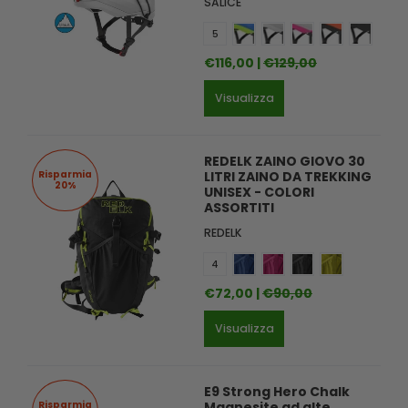
SALICE
5
€116,00 |
€129,00
Visualizza
REDELK ZAINO GIOVO 30
Risparmia
LITRI ZAINO DA TREKKING
20%
UNISEX - COLORI
ASSORTITI
REDELK
4
€72,00 |
€90,00
Visualizza
E9 Strong Hero Chalk
Risparmia
Magnesite ad alte