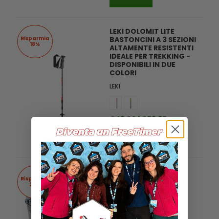
LEKI DOLOMIT LITE
Risparmia
BASTONCINI A 3 SEZIONI
18%
ALTAMENTE RESISTENTI
IDEALE PER TREKKING -
DISPONIBILI IN DUE
COLORI
LEKI
€49,00 |
€59,95
Visualizza
DEUTER WEYBRIDGE
Risparmia
BORSA DA BICI -
20%
DISPONIBILE IN 2
FORMATI
deuter