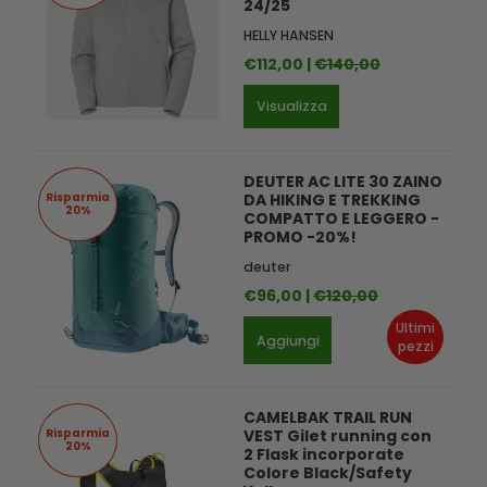
24/25
HELLY HANSEN
€112,00 |
€140,00
Visualizza
DEUTER AC LITE 30 ZAINO
Risparmia
DA HIKING E TREKKING
20%
COMPATTO E LEGGERO -
PROMO -20%!
deuter
€96,00 |
€120,00
Ultimi
Aggiungi
pezzi
CAMELBAK TRAIL RUN
Risparmia
VEST Gilet running con
20%
2 Flask incorporate
Colore Black/Safety