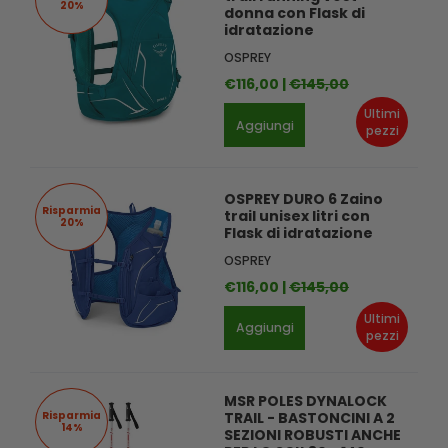
20%
donna con Flask di
idratazione
OSPREY
€116,00 |
€145,00
Ultimi
Aggiungi
pezzi
OSPREY DURO 6 Zaino
Risparmia
trail unisex litri con
20%
Flask di idratazione
OSPREY
€116,00 |
€145,00
Ultimi
Aggiungi
pezzi
MSR POLES DYNALOCK
Risparmia
TRAIL - BASTONCINI A 2
14%
SEZIONI ROBUSTI ANCHE