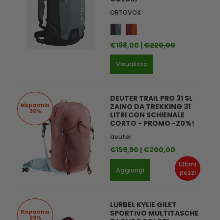
ORTOVOX
€198,00 |
€220,00
Visualizza
DEUTER TRAIL PRO 31 SL
Risparmia
ZAINO DA TREKKING 31
20%
LITRI CON SCHIENALE
CORTO - PROMO -20%!
deuter
€159,90 |
€200,00
Ultimi
Aggiungi
pezzi
LURBEL KYLIE GILET
Risparmia
SPORTIVO MULTITASCHE
20%