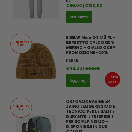
Da
€96,00 |
€120,00
Visualizza
EISBAR Nice OS MÜ RL -
Risparmia
BERRETTO CALDO 50%
20%
MERINO - GIALLO OCRA
PROMOZIONE -20%
EISBAR
€49,00 |
€61,90
Ultimi
Aggiungi
pezzi
ORTOVOX RAVINE 34
Risparmia
ZAINO LEGGERISSIMO E
10%
TECNICO PER LE SALITE
DURANTE IL FREERIDE E
PER SCIALPINISMO -
DISPONIBILE IN DUE
COLORI