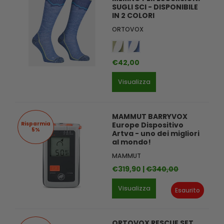
SUGLI SCI - DISPONIBILE
IN 2 COLORI
ORTOVOX
€42,00
Visualizza
MAMMUT BARRYVOX
Risparmia
Europe Dispositivo
5%
Artva - uno dei migliori
al mondo!
MAMMUT
€319,90 |
€340,00
Visualizza
Esaurito
ORTOVOX RESCUE SET