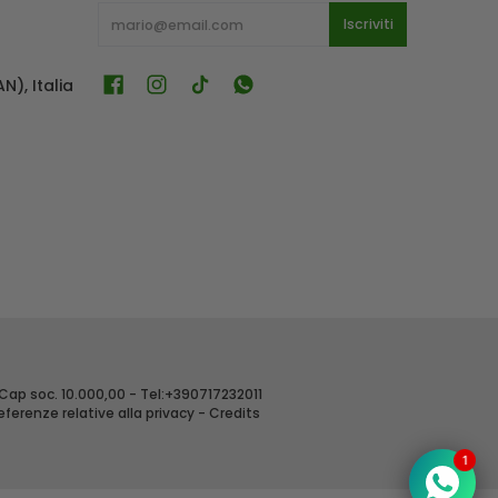
E-mail
Iscriviti
N), Italia
 Cap soc. 10.000,00 - Tel:+390717232011
eferenze relative alla privacy
-
Credits
1