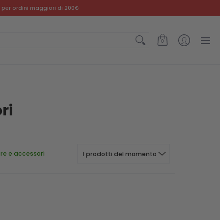
AMPER
BRAND
GIFT CARD
 per ordini maggiori di 200€
0
ri
re e accessori