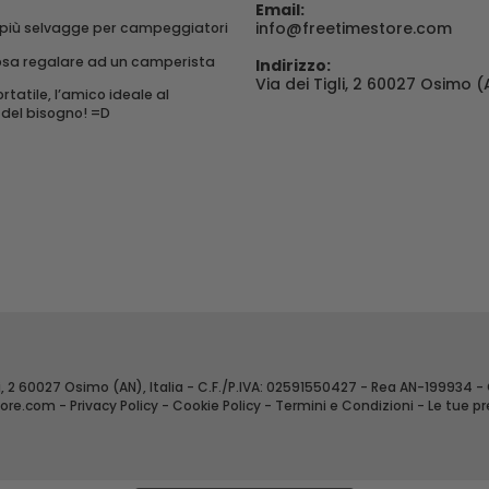
Email:
info@freetimestore.com
 più selvagge per campeggiatori
osa regalare ad un camperista
Indirizzo:
Via dei Tigli, 2 60027 Osimo (A
rtatile, l’amico ideale al
el bisogno! =D
, 2 60027 Osimo (AN), Italia - C.F./P.IVA: 02591550427 - Rea AN-199934 -
tore.com
-
Privacy Policy
-
Cookie Policy
-
Termini e Condizioni
-
Le tue pr