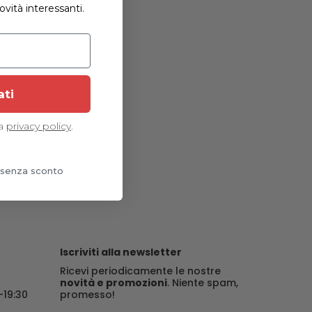
vità interessanti.
ati
la
privacy policy
.
o senza sconto
Iscriviti alla newsletter
Ricevi periodicamente le nostre
novità e promozioni
. Niente spam,
-19:30
promesso!