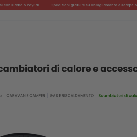
ORT E TEMPO LIBERO
CAMPING E OUTDOOR
CARAVAN E C
ssi con Klarna o PayPal
Spedizioni gratuite su abbigliamento e scarpe o
cambiatori di calore e accesso
e
CARAVAN E CAMPER
GAS E RISCALDAMENTO
Scambiatori di calo