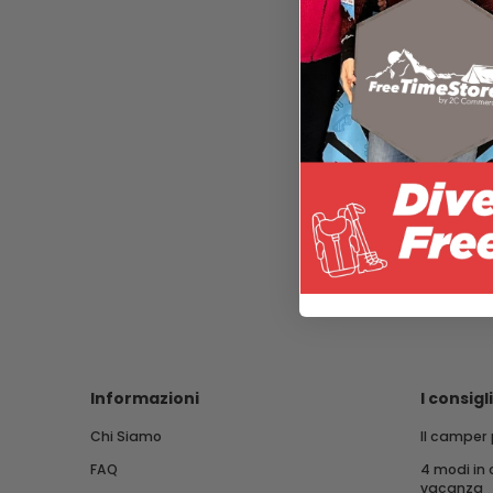
Informazioni
I consigl
Chi Siamo
Il camper 
FAQ
4 modi in 
vacanza