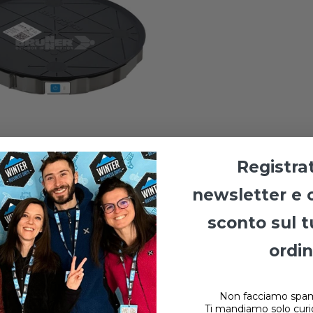
ER GAS CONTROL W8 2.0
Registrat
ATORE LIVELLO BOMBOLE
ON CONTROLLO TRAMITE
newsletter e 
sconto sul 
0
Ultimi
ordi
pezzi
gi
Non facciamo spam
Ti mandiamo solo curi