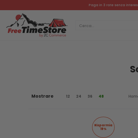
PROMO
NUOVI ARRIVI
ABBIGLIAMENTO E SCARPE
SP
Paga in 3 rate senza intere
Cerca...
S
Mostrare
12
24
36
48
Hom
Risparmia
19%