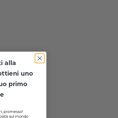
i alla
ottieni uno
tuo primo
ne
, promesso!
osità sul mondo