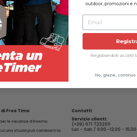
outdoor, promozioni e no
Email
Registr
Registrandoti accetti 
No, grazie, continu
i di Free Time
Contatti
Servizio clienti:
per le vacanze d’inverno.
(+39) 071 7232011
Lun - Sab / 9:00 -12:30 - 15:30
cui una stuoia può cambiarti la