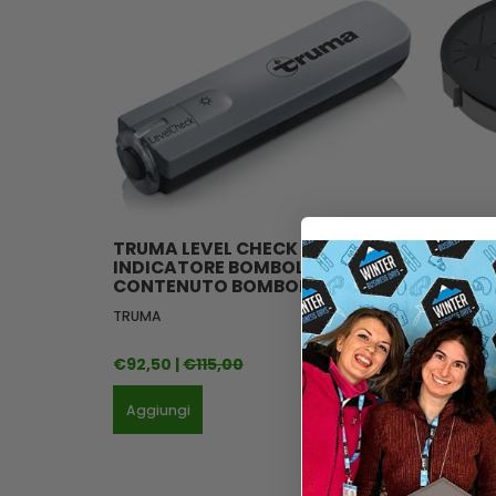
TRUMA LEVEL CHECK
BRUNN
INDICATORE BOMBOLE GAS
INDIC
CONTENUTO BOMBOLA GAS
GAS C
APP
TRUMA
BRUNNER
€92,50 |
€115,00
€124,9
Aggiungi
Aggiun