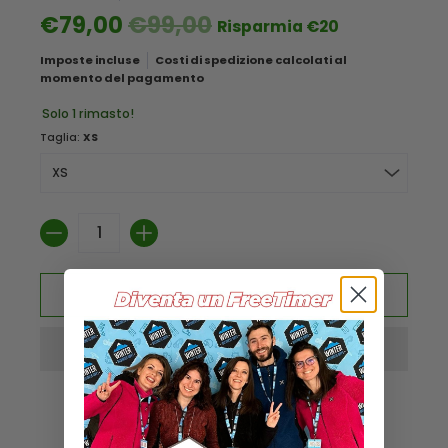
€79,00
€99,00
Risparmia
€20
Imposte incluse
Costi di spedizione calcolati al
momento del pagamento
Solo 1 rimasto!
Taglia:
XS
Quantità
Aggiungi