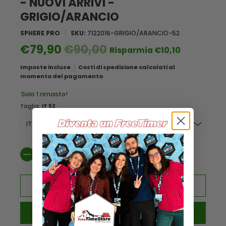
- NUOVI ARRIVI -
GRIGIO/ARANCIO
SPHERE PRO
SKU:
7122016-GRIGIO/ARANCIO-52
€79,90
€90,00
Risparmia
€10,10
Imposte incluse
Costi di spedizione calcolati al
momento del pagamento
Solo 1 rimasto!
Taglia:
IT 52
Quantità
Aggiungi
Acquista ora