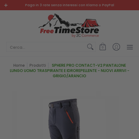
PROMO
NUOVI ARRIVI
ABBIGLIAMENTO E SCARPE
SP
Paga in 3 rate senza interessi con Klarna o PayPal
Cerca...
0
Home
Prodotti
SPHERE PRO CONTACT-V2 PANTALONE
LUNGO UOMO TRASPIRANTE E IDROREPELLENTE - NUOVI ARRIVI -
GRIGIO/ARANCIO