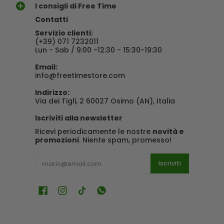
I consigli di Free Time
Contatti
Servizio clienti:
(+39) 071 7232011
Lun - Sab / 9:00 -12:30 - 15:30-19:30
Email:
info@freetimestore.com
Indirizzo:
Via dei Tigli, 2 60027 Osimo (AN), Italia
Iscriviti alla newsletter
Ricevi periodicamente le nostre
novità e
promozioni
. Niente spam, promesso!
E-mail
Iscriviti